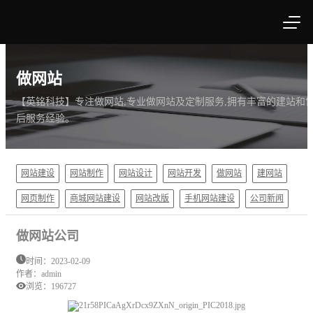
做网站
【英铭科技】专注做网站,专业做网站及定制服务,拥有丰富的建站和
后服务经验。
网站建设
网站制作
网站设计
网站开发
做网站
建网站
网页制作
商城网站建设
网站改版
手机网站建设
公司新闻
做网站公司
时间：2023-02-09
作者：admin
浏览：
196727