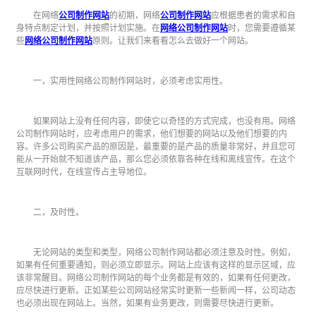
在网络
公司制作网站
的初期，网络
公司制作网站
应根据患者的需求和自
身特点制定计划，并按照计划实施。在
网络公司
制作网站
时，您需要遵循某
些
网络公司
制作网站
原则。让我们来看看怎么去做好一个网站。
一，实用性网络公司制作网站时，必须考虑实用性。
如果网站上没有任何内容，即使它以奇怪的方式完成，也没有用。网络
公司制作网站时，应考虑用户的需求，他们想要的网站以及他们想要的内
容。许多公司购买产品的原因是，最重要的是产品的质量非常好，并且您可
能从一开始就不知道该产品，那么您必须依靠各种在线和离线宣传。在这个
互联网时代，在线宣传占主导地位。
二，及时性。
无论网站的类型和类型，网络公司制作网站都必须注意及时性。例如，
如果有任何重要通知，则必须立即显示。网站上应该有这样的显示区域，应
该非常醒目。网络公司制作网站的每个业务都是有效的，如果有任何更改，
应尽快进行更新。正如某些公司网站经常实时更新一些新闻一样，公司动态
也必须出现在网站上。当然，如果有业务更改，则需要尽快进行更新。