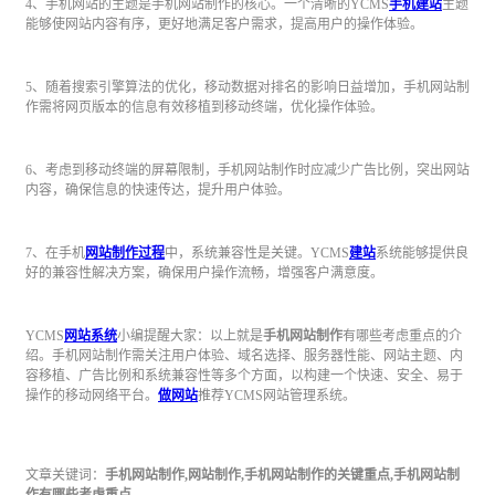
4、手机网站的主题是手机网站制作的核心。一个清晰的YCMS
手机建站
主题
能够使网站内容有序，更好地满足客户需求，提高用户的操作体验。
5、随着搜索引擎算法的优化，移动数据对排名的影响日益增加，手机网站制
作需将网页版本的信息有效移植到移动终端，优化操作体验。
6、考虑到移动终端的屏幕限制，手机网站制作时应减少广告比例，突出网站
内容，确保信息的快速传达，提升用户体验。
7、在手机
网站制作过程
中，系统兼容性是关键。YCMS
建站
系统能够提供良
好的兼容性解决方案，确保用户操作流畅，增强客户满意度。
YCMS
网站系统
小编提醒大家：以上就是
手机网站制作
有哪些考虑重点的介
绍。手机网站制作需关注用户体验、域名选择、服务器性能、网站主题、内
容移植、广告比例和系统兼容性等多个方面，以构建一个快速、安全、易于
操作的移动网络平台。
做网站
推荐YCMS网站管理系统。
文章关键词：
手机网站制作,网站制作,手机网站制作的关键重点,手机网站制
作有哪些考虑重点