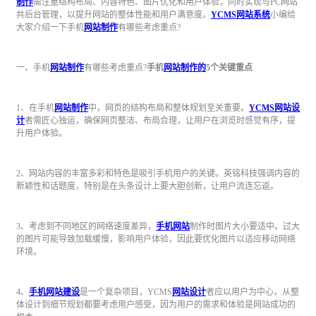
制作
需注重结构布局、内容特色、图片优化和用户体验，同时实现与PC网站
共后台管理，以提升网站的整体性能和用户满意度。
YCMS
网站系统
小编给
大家介绍一下手机
网站制作
有哪些考虑重点?
一、手机
网站制作
有哪些考虑重点?
手机
网站制作的
5个关键重点
1、在手机
网站制作
中，网页的结构布局和整体规划至关重要。
YCMS
网站设
计
者需匠心独运，确保网页整洁、布局合理，让用户在浏览时感觉有序，提
升用户体验。
2、网站内容的丰富多彩和特色是吸引手机用户的关键。英铭科技强调内容的
新颖性和话题度，特别是在头条设计上要大胆创新，让用户流连忘返。
3、考虑到不同地区的网络速度差异，
手机网站
制作时图片大小要适中。过大
的图片可能导致加载缓慢，影响用户体验，因此要优化图片以适应移动网络
环境。
4、
手机网站建设
是一个复杂项目，YCMS
网站设计
者应以用户为中心，从整
体设计到细节规划都要考虑用户感受，因为用户的需求和体验是网站成功的