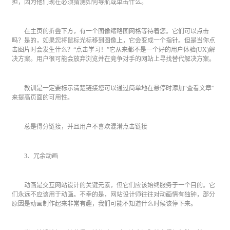
担，因为他们现在必须猜测如何导航或单击什么。
在主页的折叠下方，有一个图像缩略图网格等待着您。它们可以点击
吗？是的，如果您将鼠标光标移到图像上，它会变成一个指针。但是当你点
击图片时会发生什么？“点击学习！”它从来都不是一个好的用户体验(UX)解
决方案。用户很可能会放弃浏览并在竞争对手的网站上寻找替代解决方案。
教训是一定要标示清楚链接您可以通过简单地在悬停时添加“查看文章”
来提高页面的可用性。
总是得分链接，并且用户不喜欢混淆点击链接
3、冗余动画
动画是交互网站设计的关键元素，但它们应该始终服务于一个目的。它
们永远不应该用于动画。不幸的是，网站设计师往往对动画情有独钟，部分
原因是动画制作起来非常有趣，我们可能不知道什么时候该停下来。