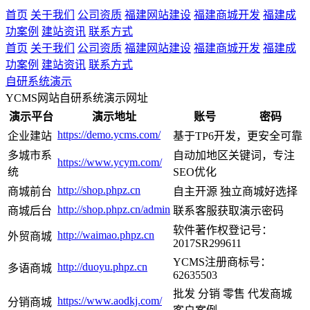
首页
关于我们
公司资质
福建网站建设
福建商城开发
福建成
功案例
建站资讯
联系方式
首页
关于我们
公司资质
福建网站建设
福建商城开发
福建成
功案例
建站资讯
联系方式
自研系统演示
YCMS网站自研系统演示网址
演示平台
演示地址
账号
密码
https://demo.ycms.com/
企业建站
基于TP6开发，更安全可靠
多城市系
自动加地区关键词，专注
https://www.ycym.com/
统
SEO优化
http://shop.phpz.cn
商城前台
自主开源 独立商城好选择
http://shop.phpz.cn/admin
商城后台
联系客服获取演示密码
软件著作权登记号：
http://waimao.phpz.cn
外贸商城
2017SR299611
YCMS注册商标号：
http://duoyu.phpz.cn
多语商城
62635503
批发 分销 零售 代发商城
https://www.aodkj.com/
分销商城