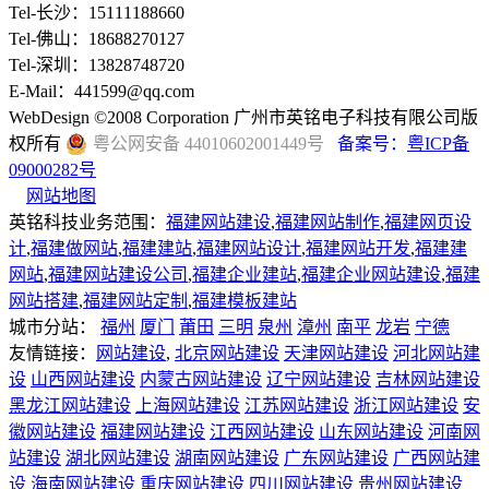
Tel-长沙：15111188660
Tel-佛山：18688270127
Tel-深圳：13828748720
E-Mail：441599@qq.com
WebDesign ©2008 Corporation 广州市英铭电子科技有限公司版
权所有
粤公网安备 44010602001449号
备案号：
粤ICP备
09000282号
网站地图
英铭科技业务范围：
福建网站建设
,
福建网站制作
,
福建网页设
计
,
福建做网站
,
福建建站
,
福建网站设计
,
福建网站开发
,
福建建
网站
,
福建网站建设公司
,
福建企业建站
,
福建企业网站建设
,
福建
网站搭建
,
福建网站定制
,
福建模板建站
城市分站：
福州
厦门
莆田
三明
泉州
漳州
南平
龙岩
宁德
友情链接：
网站建设
,
北京网站建设
天津网站建设
河北网站建
设
山西网站建设
内蒙古网站建设
辽宁网站建设
吉林网站建设
黑龙江网站建设
上海网站建设
江苏网站建设
浙江网站建设
安
徽网站建设
福建网站建设
江西网站建设
山东网站建设
河南网
站建设
湖北网站建设
湖南网站建设
广东网站建设
广西网站建
设
海南网站建设
重庆网站建设
四川网站建设
贵州网站建设